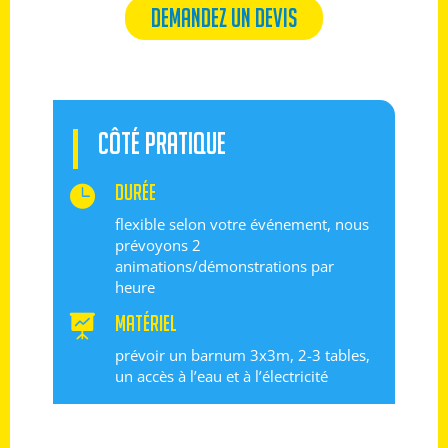
DEMANDEZ UN DEVIS
CÔTÉ PRATIQUE
DURÉE

flexible selon votre événement, nous
prévoyons 2
animations/démonstrations par
heure
Matériel

prévoir un barnum 3x3m, 2-3 tables,
un accès à l’eau et à l’électricité