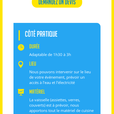
DEMANDEZ UN DEVIS
CÔTÉ PRATIQUE
DURÉE

Adaptable de 1h30 à 3h
LIEU

Nous pouvons intervenir sur le lieu
de votre évènement, prévoir un
accès à l’eau et l’électricité
Matériel

La vaisselle (assiettes, verres,
couverts) est à prévoir, nous
apportons tout le matériel de cuisine