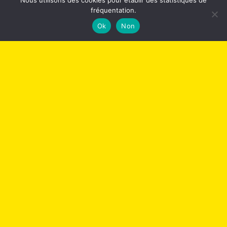
Nous utilisons des cookies pour établir des statistiques de
fréquentation.
Ok
Non
LE ZESTE EN PLUS
Le Zeste en Plus accompagne les entreprises et les
particuliers vers une alimentation durable,
respectueuse de la Terre et des humains.
CONTACT
06 79 05 89 19
REJOIGNEZ LES ZESTEURS !
Rejoignez la communauté des Zesteurs en
vous inscrivant à notre newsletter…